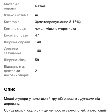
Матеріал
метал
оправи
Флекс система
ні
Категорія
3(светопропускание 8-18%)
Комплектація
чохол-мішечок+протирка
Висота оправи
47
Ширина оправи
140
Довжина
140
завушника
Ширина лінзи
59
Відстань між
центрами
21
носових упорів
Опис
Модні окуляри у полегшеній круглій оправі з з дужками під
деревину.
Сонцезахисні окуляри - це не просто захист очей, а ключовий