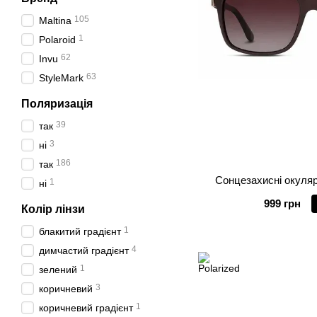
105
Maltina
1
Polaroid
62
Invu
63
StyleMark
Поляризація
39
так
3
ні
186
так
Сонцезахисні окуляр
1
ні
999 грн
Колір лінзи
1
блакитий градієнт
4
димчастий градієнт
1
зелений
3
коричневий
1
коричневий градієнт