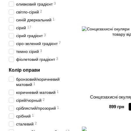
3
оливковий градієнт
2
світло-сірий
1
синій дзеркальний
17
сірий
3
сірий градієнт
7
сіро-зелений градієнт
3
темно сірий
3
фіолетовий градієнт
Колір оправи
бронзовий/коричневий
1
матовий
1
коричневий матовий
Сонцезахисні окуляр
2
сірий/чорный
899 грн
1
сріблястий/прозорий
1
срібний
2
сталевий