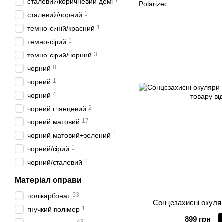
1
сталевий/коричневий демі
1
сталевий/чорний
1
темно-синій/красний
1
темно-сірий
3
темно-сірий/чорний
8
чорний
1
чорний
4
чорний
2
чорний глянцевий
17
чорний матовий
1
чорний матовий+зелений
1
чорний/сірий
1
чорний/сталевий
Матеріал оправи
53
полікарбонат
Сонцезахисні окуляр
1
гнучкий полімер
899 грн
43