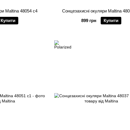
и Maltina 48054 c4
Сонцезахисні окуляри Maltina 480
Купити
899 грн
Купити