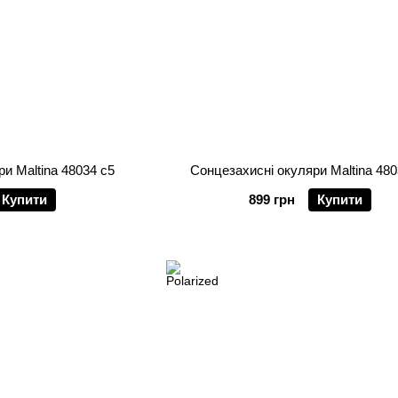
и Maltina 48034 c5
Сонцезахисні окуляри Maltina 480
Купити
899 грн
Купити