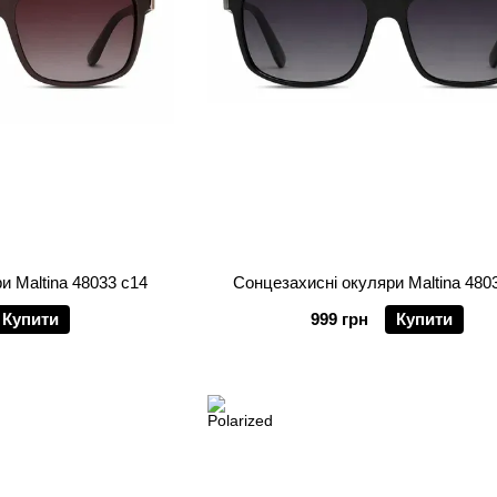
и Maltina 48033 c14
Сонцезахисні окуляри Maltina 480
Купити
999 грн
Купити