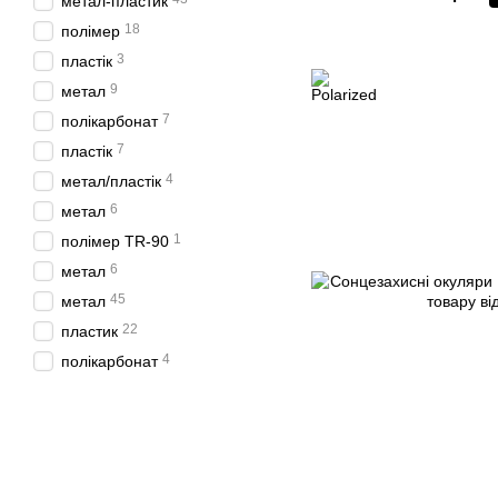
метал-пластик
18
полімер
3
пластік
9
метал
7
полікарбонат
7
пластік
4
метал/пластік
6
метал
1
полімер TR-90
6
метал
45
метал
22
пластик
4
полікарбонат