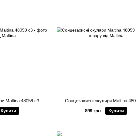
и Maltina 48059 c3
Сонцезахисні окуляри Maltina 480
Купити
899 грн
Купити