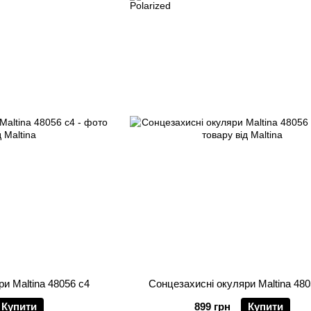
и Maltina 48056 c4
Сонцезахисні окуляри Maltina 480
Купити
899 грн
Купити