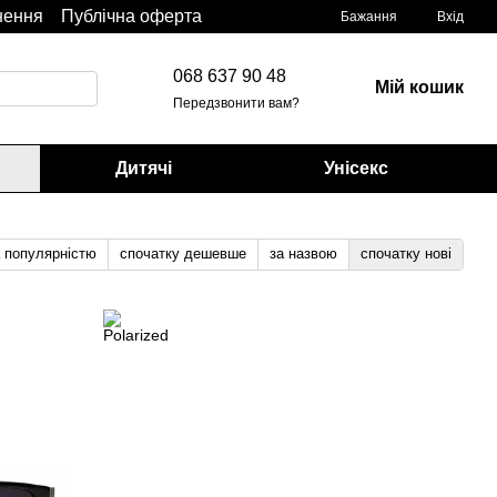
нення
Публічна оферта
Бажання
Вхід
068 637 90 48
Мій кошик
Передзвонити вам?
Дитячі
Унісекс
а популярністю
спочатку дешевше
за назвою
спочатку нові