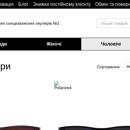
рмація
Блoг
Знижка постійному клієнту
Обмін та повер
них сонцезахисних окулярів №1
нди
Жіночі
Чоловічі
яри
з
Сортування: