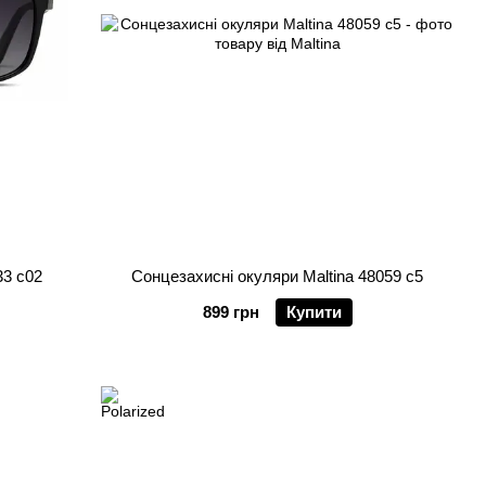
33 c02
Сонцезахисні окуляри Maltina 48059 c5
899 грн
Купити