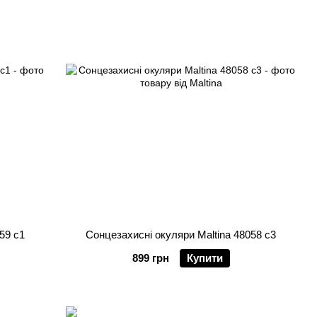
59 c1
Сонцезахисні окуляри Maltina 48058 c3
899 грн
Купити