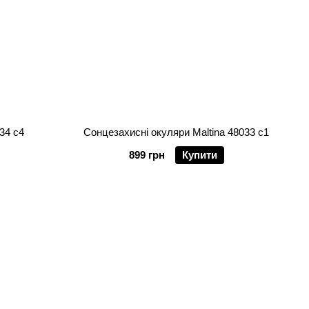
34 c4
Сонцезахисні окуляри Maltina 48033 c1
899 грн
Купити