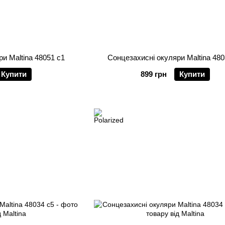
и Maltina 48051 c1
Сонцезахисні окуляри Maltina 480
Купити
899 грн
Купити