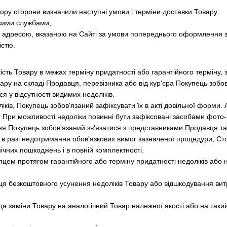
вору сторони визначили наступні умови і терміни доставки Товару:
ькими службами;
а адресою, вказаною на Сайті за умови попереднього оформлення з
істю.
кість Товару в межах терміну придатності або гарантійного терміну,
ару на складі Продавця, перевізника або від кур'єра Покупець зобов
 у відсутності видимих ​​недоліків.
ліків, Покупець зобов'язаний зафіксувати їх в акті довільної форми
 При можливості недоліки повинні бути зафіксовані засобами фото-
дня Покупець зобов'язаний зв'язатися з представниками Продавця та
о в разі недотримання обов'язкових вимог зазначеної процедури, 
нічних пошкоджень і в повній комплектності.
упцем протягом гарантійного або терміну придатності недоліків або
вця безкоштовного усунення недоліків Товару або відшкодування вит
ця заміни Товару на аналогічний Товар належної якості або на таки