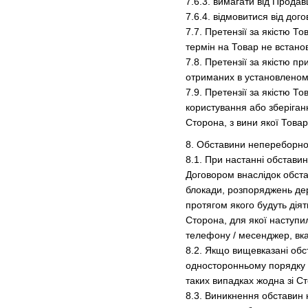
7.6.3. вимагати від Продав
7.6.4. відмовитися від дог
7.7. Претензії за якістю 
термін на Товар не встано
7.8. Претензії за якістю п
отриманих в установленом
7.9. Претензії за якістю 
користування або зберіганн
Сторона, з вини якої Товар
8. Обставини непереборно
8.1. При настанні обстави
Договором внаслідок обстав
блокади, розпоряджень дер
протягом якого будуть діят
Сторона, для якої наступи
телефону / месенджер, вка
8.2. Якщо вищевказані обст
односторонньому порядку 
таких випадках жодна зі С
8.3. Виникнення обставин 