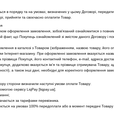
ься в порядку та на умовах, визначених у цьому Договорі, передати
рі, прийняти та своєчасно оплатити Товар.
ня
атком оформлення замовлення, зобов'язаний ознайомитися з повн
й факт, що Покупець ознайомлений зі змістом даного Договору і пов
йомлення в каталозі з Товаром (зображенням, назвою товару, його
и Інтернет-магазину. При оформленні замовлення вказується назва Т
а прізвище Покупця, його контактний телефон, e-mail, адреса доста
Покупця, додатково вказується ім'я та прізвище отримувача Товару,
ності), а також інші дані, необхідні для коректного оформлення за
вору сторони визначили наступні умови оплати Товару:
омогою сервісу LiqPay [liqpay.ua];
манні;
значається за тарифами перевізника.
нюється на умовах 100% передоплати або в момент передачі Товару