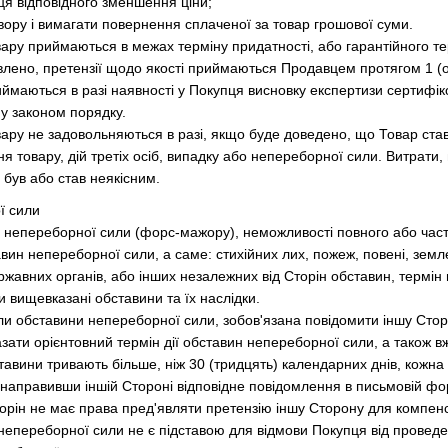
ця відповідного зменшення ціни;
овору і вимагати повернення сплаченої за товар грошової суми.
Товару приймаються в межах терміну придатності, або гарантійного 
влено, претензії щодо якості приймаються Продавцем протягом 1 
риймаються в разі наявності у Покупця висновку експертизи сертифік
у законом порядку.
Товару не задовольняються в разі, якщо буде доведено, що Товар ст
я товару, дій третіх осіб, випадку або непереборної сили. Витрати,
 був або став неякісним.
ї сили
н непереборної сили (форс-мажору), неможливості повного або частк
ин непереборної сили, а саме: стихійних лих, пожеж, повені, землет
жавних органів, або інших незалежних від Сторін обставин, термін 
и вищевказані обставини та їх наслідки.
ли обставини непереборної сили, зобов'язана повідомити іншу Стор
зати орієнтовний термін дії обставин непереборної сили, а також вж
авини тривають більше, ніж 30 (тридцять) календарних днів, кожна 
направивши іншій Стороні відповідне повідомлення в письмовій фо
торін не має права пред'являти претензію іншу Сторону для компенс
непереборної сили не є підставою для відмови Покупця від провед