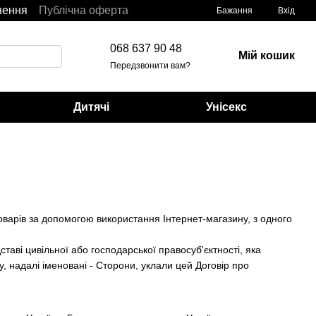
нення
Публічна оферта
Бажання
Вхід
068 637 90 48
Мій кошик
Передзвонити вам?
Дитячі
Унісекс
варів за допомогою використання Інтернет-магазину, з одного
таві цивільної або господарської правосуб'єктності, яка
 надалі іменовані - Сторони, уклали цей Договір про