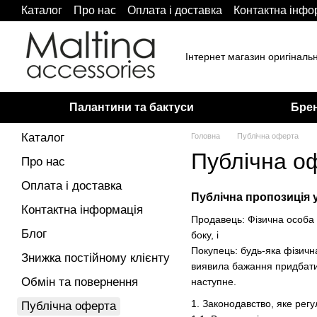
Каталог
Про нас
Оплата і доставка
Контактна інфо
Перейти до основного контенту
Політика конфіденційності
Інтернет магазин оригіналь
Палантини та бактуси
Бре
Каталог
Головна
Публічна оферта
Публічна о
Про нас
Оплата і доставка
Публічна пропозиція 
Контактна інформація
Продавець: Фізична особа 
Блoг
боку, і
Покупець: будь-яка фізична
Знижка постійному клієнту
виявила бажання придбати 
Обмін та повернення
наступне.
1. Законодавство, яке рег
Публічна оферта