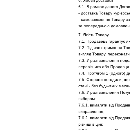
6. Умови доставки
6.1. В рамках даного Дого
- доставка Товару кур'єрс
- самовивезення Товару з
за попередньою домовлен
7. Якість Товару
7.1. Продавець гарантує я
7.2. Під час отримання Тов
вигляд Товару, переконатися
7.3. У разі виявлення недо
перевізника або Продавця.
7.4. Протягом 1 (одного) 
7.5. Сторони погодили, щ
стані - без будь-яких меха
7.6. У разі виявлення Пок
вибором:
7.6.1. вимагати від Прода
виправлення;
7.6.2. вимагати від Продав
різниці в ціні;