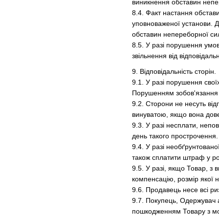
виникнення обставин непе
8.4. Факт настання обстав
уповноваженої установи. Д
обставин непереборної си
8.5. У разі порушення умо
звільнення від відповідаль
9. Відповідальність сторін.
9.1. У разі порушення сво
Порушенням зобов'язання 
9.2. Сторони не несуть ві
винуватою, якщо вона дове
9.3. У разі несплати, неп
день такого прострочення.
9.4. У разі необґрунтован
також сплатити штраф у роз
9.5. У разі, якщо Товар, 
компенсацію, розмір якої 
9.6. Продавець несе всі р
9.7. Покупець, Одержувач 
пошкодженням Товару з мо