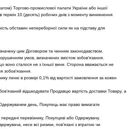
катом) Торгово-промислової палати України або іншої
 термін 10 (десять) робочих днів з моменту виникнення
ість обставин непереборної сили як на підставу для
визначену цим Договором та чинним законодавством.
орушенням умов, визначених змістом зобов'язання.
що воно сталося не з їхньої вини. Сторона вважається не
я зобов'язання.
ику пеню в розмірі 0,1% від вартості замовлення за кожен
бов'язаний відшкодувати Продавцю вартість доставки Товару, а
о Одержувачем день, Покупець має право вимагати
 передачі перевізнику, Покупцеві або Одержувачу.
ржувача, несе всі ризики, пов'язані з втратою чи