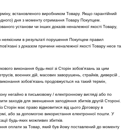
терміну, встановленого виробником Товару. Якщо гарантійний
(одного) дня з моменту отримання Товару Покупцем.
ованого установи чи інших доказів неналежної якості Товару,
ав неякісним в результаті порушення Покупцем правил
 пов'язані з доказом причини неналежної якості Товару несе та
ового виконання будь-якої зі Сторін зобов'язань за цим
русів, воєнних дій, масових заворушень, страйків, диверсій ,
виконання зобов'язань продовжується на такий термін,
ону негайно в письмовому / електронному вигляді або по
ити заходів для зменшення заподіяння збитків другій Стороні.
із Сторін має право відмовитися від цього Договору в
рмі, або за допомогою використання електронної пошти. У
ації будь-яких можливих збитків.
ення оплати за Товар, який був йому поставлений до моменту