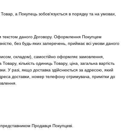
 Товар, а Покупець зобов'язується в порядку та на умовах,
им текстом даного Договору. Оформлення Покупцем
ністю, без будь-яких заперечень, приймає всі умови даного
 описом, складом), самостійно оформляє замовлення,
овару, кількість одиниць Товару, ціна, загальна вартість
вки. У разі, якщо доставка здійснюється за адресою, який
 адреса доставки, номер телефону отримувача, примітки до
мовлення.
 представником Продавця Покупцеві.