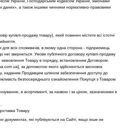
дексом України, Господарським кодексом України, законами
их даних», а також іншими чинними нормативно-правовими
вір купівлі-продажу товару), який повинен містити всі істотні
рийняття.
 для всіх споживачів, в якому одна сторона - підприємець
о неї звернеться. Умови публічного договору купівлі-продажу
 замовлення Товару в порядку, встановленим Договором.
na.com.ua], за допомогою якого здійснюється висновок
ару, наданим Продавцем шляхом забезпечення доступу до
 можливість безпосереднього ознайомлення Покупця з Товаром
ензуванню, в асортименті, за назвою і за ціною, зазначеними в
.
доставка Товару.
их документах, які публікуються на Сайті, якщо інше не