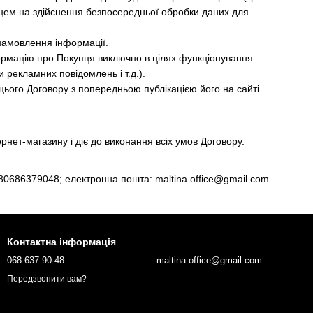
ем на здійснення безпосередньої обробки даних для
 замовлення інформації.
формацію про Покупця виключно в цілях функціонування
рекламних повідомлень і т.д.).
цього Договору з попередньою публікацією його на сайті
рнет-магазину і діє до виконання всіх умов Договору.
80686379048
; електронна пошта: maltina.office@gmail.com
Контактна інформація
068 637 90 48
maltina.office@gmail.com
Передзвонити вам?