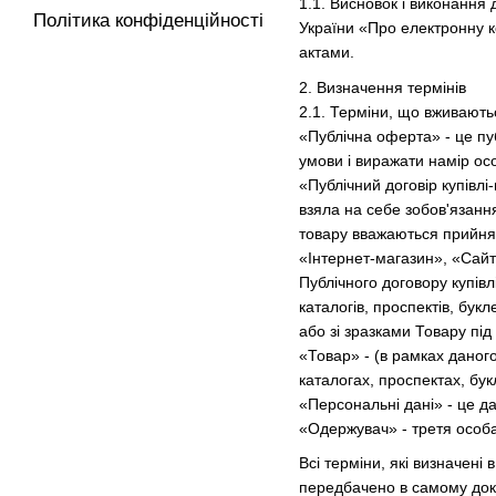
1.1. Висновок і виконання
Політика конфіденційності
України «Про електронну 
актами.
2. Визначення термінів
2.1. Терміни, що вживають
«Публічна оферта» - це пуб
умови і виражати намір осо
«Публічний договір купівл
взяла на себе зобов'язанн
товару вважаються прийня
«Інтернет-магазин», «Сайт
Публічного договору купів
каталогів, проспектів, бу
або зі зразками Товару під
«Товар» - (в рамках даного
каталогах, проспектах, бук
«Персональні дані» - це д
«Одержувач» - третя особа,
Всі терміни, які визначені
передбачено в самому док