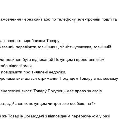
амовлення через сайт або по телефону, електронній пошті та
 зазначеного виробником Товару.
'язаний перевірити зовнішню цілісність упаковки, зовнішній
. Акт повинен бути підписаний Покупцем і представником
 або відеозйомки.
 повідомити про виявлені недоліки.
Сторонами визнається отримання Покупцем Товару в належному
 неналежної якості Товару Покупець має право за своїм
рат, здійснених покупцем чи третьою особою, на їх
й же Товар іншої моделі з відповідним перерахунком у разі