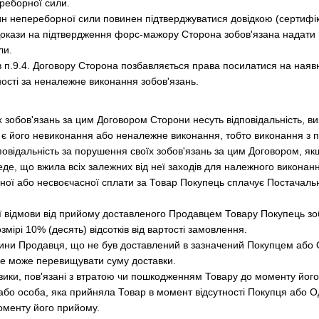
реборної сили.
ин непереборної сили повинен підтверджуватися довідкою (сертифі
окази на підтвердження форс-мажору Сторона зобов'язана надати в
ли.
в п.9.4. Договору Сторона позбавляється права посилатися на наявн
ності за неналежне виконання зобов'язань.
їх зобов'язань за цим Договором Сторони несуть відповідальність, 
є його невиконання або неналежне виконання, тобто виконання з п
дповідальність за порушення своїх зобов'язань за цим Договором, як
де, що вжила всіх залежних від неї заходів для належного виконанн
овної або несвоєчасної сплати за Товар Покупець сплачує Постачальн
ої відмови від прийому доставленого Продавцем Товару Покупець зо
мірі 10% (десять) відсотків від вартості замовлення.
з вини Продавця, що не був доставлений в зазначений Покупцем аб
не може перевищувати суму доставки.
изики, пов'язані з втратою чи пошкодженням Товару до моменту його
або особа, яка прийняла Товар в момент відсутності Покупця або Оде
менту його прийому.