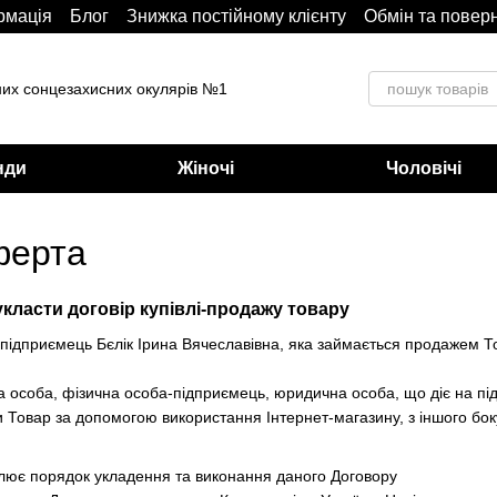
рмація
Блoг
Знижка постійному клієнту
Обмін та повер
них сонцезахисних окулярів №1
нди
Жіночі
Чоловічі
ферта
укласти договір купівлі-продажу товару
підприємець Бєлік Ірина Вячеславівна, яка займається продажем То
 особа, фізична особа-підприємець, юридична особа, що діє на підс
Товар за допомогою використання Інтернет-магазину, з іншого боку,
улює порядок укладення та виконання даного Договору