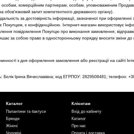
м особам, комерційним партнерам, особам, уповноваженим Продавц
 на обов'язковий запит компетентного державного органу).
відальність за достовірність інформації, зазначеної при оформленні
ає Покупцем, є конфіденційною. Інтернет-магазин використовує ін
влення повідомлення Покупцю про виконання замовлення, відправки 
лишає за собою право в односторонньому порядку вносити зміни до 
чинності з дня оформлення замовлення або реєстрації на сайті Інте
ь: Бєлік Ірина Вячеславівна; код ЕГРПОУ: 2829508481; телефон:
+3
Каталог
Клієнтам
Палантини та бактуси
Вхід до кабінету
Бренди
Каталог
Жіночі
Про нас
Чоловічі
Оплата і доставка