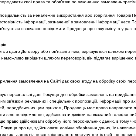
передавати свої права та обов'язки по виконанню замовлень третім 
дповідальність за неналежне використання або зберігання Товарів П
достовірність інформації, зазначеної в замовленні інформації несе По
в'язується своєчасно повідомити Продавця про таку зміну, а у разі 
рів
ють з цього Договору або пов'язані з ним, вирішуються шляхом пере
р неможливо вирішити шляхом переговорів, він підлягає вирішенню 
ормлення замовлення на Сайті дає свою згоду на обробку своїх пер
вує персональні дані Покупця для обробки замовлень на придбання
им зв'язком рекламних і спеціальних пропозицій, інформації про акц
лей, передбачених цим пунктом, Продавець має право направляти л
яти sms-повідомлення, здійснювати дзвінки на вказаний телефонни
цю право здійснювати обробку його персональних даних, в тому чис
Покупця про це, здійснювати довічне зберігання даних, їх накопичен
 захист даних від несанкціонованого доступу третіх осіб, не поширю