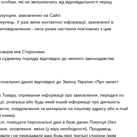
особам, які не звільняючись від відповідальності перед
окупцем, замовлених на Сайті.
купець. У разі зміни контактної інформації, зазначеної в
неповідомлення - несе ризик настання пов'язаних з цим
говорів між Сторонами.
в судовому порядку відповідно до чинного законодавства
сональних даних відповідно до Закону України «Про захист
 Товару, отримання інформації про замовлення, передачі по
ії, розіграші або будь-який інший інформації про діяльність
исти, повідомлення та матеріали на поштову адресу або e-mail
й номер.
лі: поміщати персональні дані в бази даних Покупця (без
ня, оновлення, зміна (у міру необхідності). Продавець
вати і не передавати дані будь-якої третьої сторони (крім