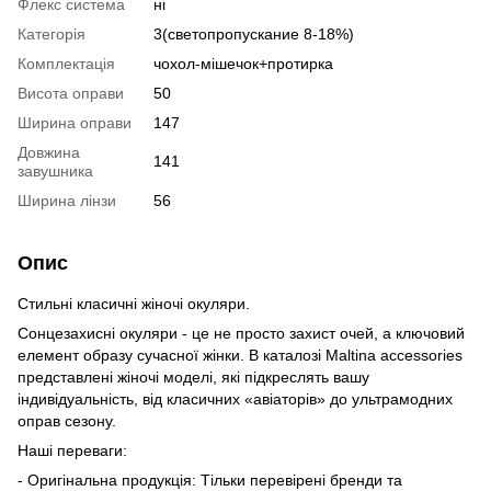
Флекс система
ні
Категорія
3(светопропускание 8-18%)
Комплектація
чохол-мішечок+протирка
Висота оправи
50
Ширина оправи
147
Довжина
141
завушника
Ширина лінзи
56
Опис
Стильні класичні жіночі окуляри.
Сонцезахисні окуляри - це не просто захист очей, а ключовий
елемент образу сучасної жінки. В каталозі Maltina accessories
представлені жіночі моделі, які підкреслять вашу
індивідуальність, від класичних «авіаторів» до ультрамодних
оправ сезону.
Наші переваги:
- Оригінальна продукція: Тільки перевірені бренди та