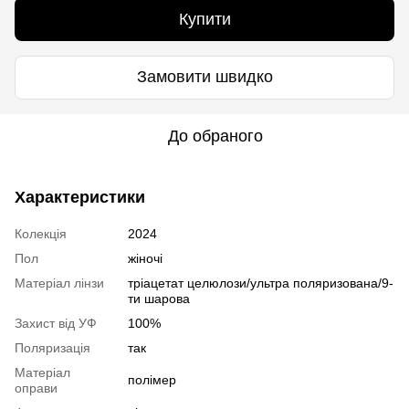
Купити
Замовити швидко
До обраного
Характеристики
Колекція
2024
Пол
жіночі
Матеріал лінзи
тріацетат целюлози/ультра поляризована/9-
ти шарова
Захист від УФ
100%
Поляризація
так
Матеріал
полімер
оправи