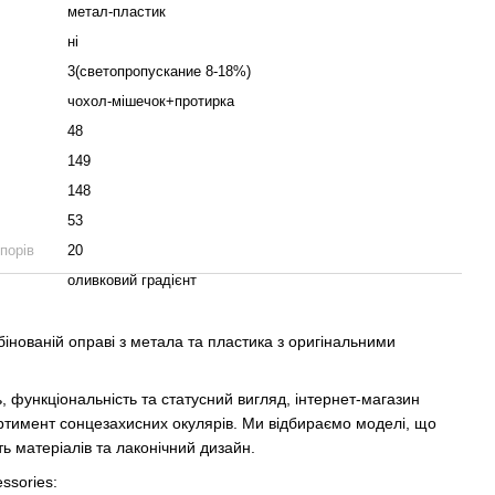
метал-пластик
ні
3(светопропускание 8-18%)
чохол-мішечок+протирка
48
149
148
53
порів
20
оливковий градієнт
бінованій оправі з метала та пластика з оригінальними
ть, функціональність та статусний вигляд, інтернет-магазин
ртимент сонцезахисних окулярів. Ми відбираємо моделі, що
ть матеріалів та лаконічний дизайн.
ssories: