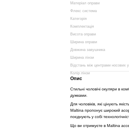
Матеріал оправи
Флекс система
Категорія
Комплектація
Висота оправи
Ширина оправи
Довжина завушника
Ширина лінзи
Відстань між центрами носових у
Колір лінзи
Опис
Стильні чоловічі окуляри в ком
дужками.
Для чоловіків, які цінують якіс
Maltina пропонує широкий асо
поєднують у собі технологічніс
Що ви отримуєте в Maltina acce