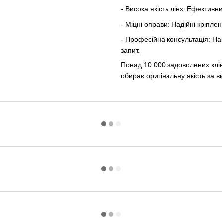
- Висока якість лінз: Ефективн
- Міцні оправи: Надійні кріпле
- Професійна консультація: Н
запит.
Понад 10 000 задоволених кліє
обирає оригінальну якість за в