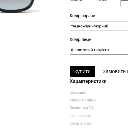
Колір оправи
Колір лінзи
Купити
Замовити
Характеристики
Колекція
Матеріал лінзи
Захист від УФ
Поляризація
Колір оправи