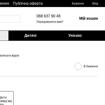
нення
Публічна оферта
Бажання
Вхід
068 637 90 48
Мій кошик
Передзвонити вам?
Дитячі
Унісекс
аписати відгук
В бажання