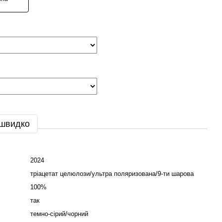
 швидко
2024
тріацетат целюлози/ультра поляризована/9-ти шарова
100%
так
темно-сірий/чорний