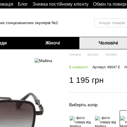
рмація
Блoг
Знижка постійному клієнту
Обмін та повер
них сонцезахисних окулярів №1
нди
Жіночі
Чоловічі
Головна
Каталог
Чоловічі
В наявності
Артикул: 48047 Е
Н
1 195 грн
Виберіть колір