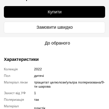
Купити
Замовити швидко
До обраного
Характеристики
Колекція
2022
Пол
дитячі
Матеріал лінзи
тріацетат целюлози/ультра поляризована/9-
ти шарова
Захист від УФ
1
Поляризація
так
Матеріал
пластік