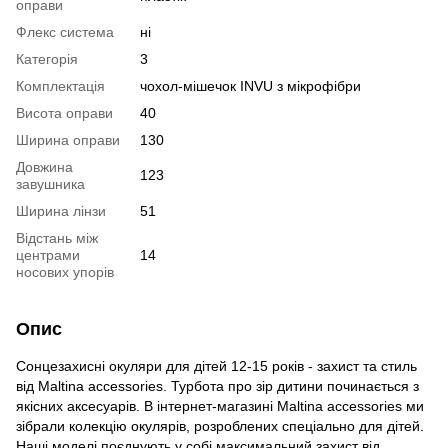
оправи
Флекс система
ні
Категорія
3
Комплектація
чохол-мішечок INVU з мікрофібри
Висота оправи
40
Ширина оправи
130
Довжина
123
завушника
Ширина лінзи
51
Відстань між
центрами
14
носових упорів
Опис
Сонцезахисні окуляри для дітей 12-15 років - захист та стиль
від Maltina accessories. Турбота про зір дитини починається з
якісних аксесуарів. В інтернет-магазині Maltina accessories ми
зібрали колекцію окулярів, розроблених спеціально для дітей.
Наші моделі поєднують у собі максимальний захист від