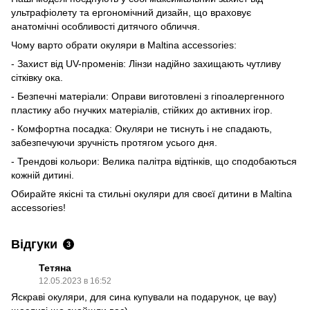
ультрафіолету та ергономічний дизайн, що враховує
анатомічні особливості дитячого обличчя.
Чому варто обрати окуляри в Maltina accessories:
- Захист від UV-променів: Лінзи надійно захищають чутливу
сітківку ока.
- Безпечні матеріали: Оправи виготовлені з гіпоалергенного
пластику або гнучких матеріалів, стійких до активних ігор.
- Комфортна посадка: Окуляри не тиснуть і не спадають,
забезпечуючи зручність протягом усього дня.
- Трендові кольори: Велика палітра відтінків, що сподобаються
кожній дитині.
Обирайте якісні та стильні окуляри для своєї дитини в Maltina
accessories!
Відгуки
3
Тетяна
12.05.2023 в 16:52
Яскраві окуляри, для сина купували на подарунок, це вау)