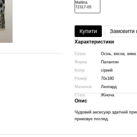
Купити
Замовити
Характеристики
Сезон
Осінь, весна, зима
Форма
Палантин
Колір
сіриий
Розмір
70х180
Малюнок
Леопард
Стать
Жіноча
Опис
Чудовий аксесуар здатний при
приковує погляд.