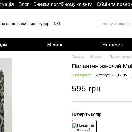
рмація
Блoг
Знижка постійному клієнту
Обмін та повер
них сонцезахисних окулярів №1
нди
Жіночі
Чоловічі
Головна
Каталог
Палантини та 
Палантин жіночий Mal
В наявності
Артикул: 72317-05
595 грн
Виберіть колір