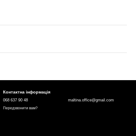
Контактна інформація
068 637 90 48
maltina.office@gmail.com
Передзвонити вам?