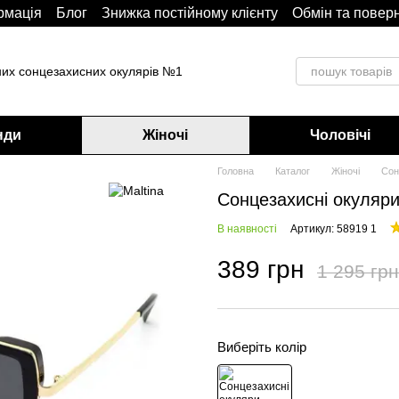
рмація
Блoг
Знижка постійному клієнту
Обмін та повер
них сонцезахисних окулярів №1
нди
Жіночі
Чоловічі
Головна
Каталог
Жіночі
Сон
Сонцезахисні окуляри
В наявності
Артикул: 58919 1
389 грн
1 295 грн
Виберіть колір