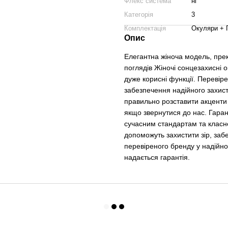
Флекс система
ні
Категорія
3
Комплектація
Окуляри + 
Опис
Елегантна жіноча модель, прекр
поглядів Жіночі сонцезахисні о
дуже корисні функції. Перевіре
забезпечення надійного захист
правильно розставити акценти
якщо звернутися до нас. Гарант
сучасним стандартам та класне
допоможуть захистити зір, заб
перевіреного бренду у надійном
надається гарантія.