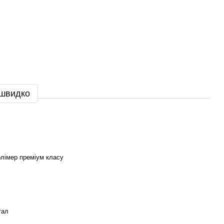
 швидко
олімер преміум класу
тал