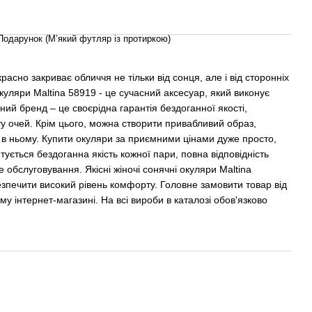
Подарунок (М’який футляр із протиркою)
асно закриває обличчя не тільки від сонця, але і від сторонніх
куляри Maltina 58919 - це сучасний аксесуар, який виконує
ний бренд – це своєрідна гарантія бездоганної якості,
у очей. Крім цього, можна створити привабливий образ,
 в ньому. Купити окуляри за приємними цінами дуже просто,
ується бездоганна якість кожної пари, повна відповідність
 обслуговування. Якісні жіночі сонячні окуляри Maltina
езпечити високий рівень комфорту. Головне замовити товар від
у інтернет-магазині. На всі вироби в каталозі обов'язково