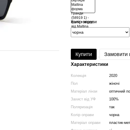
Колір оправи
Купити
Замовити
Характеристики
Колекція
2020
Пол
жіночі
Матеріал лінзи
оптичний п
Захист від УФ
100%
Поляризація
так
Колір оправи
чорна
Матеріал оправи
пластик-ме