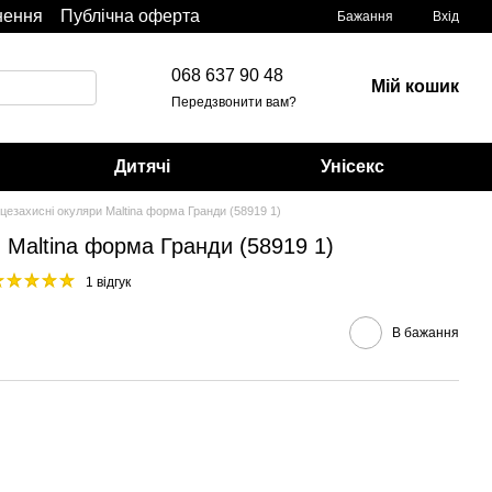
нення
Публічна оферта
Бажання
Вхід
068 637 90 48
Мій кошик
Передзвонити вам?
Дитячі
Унісекс
цезахисні окуляри Maltina форма Гранди (58919 1)
 Maltina форма Гранди (58919 1)
1 відгук
В бажання