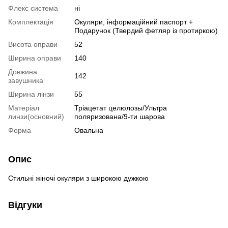
Флекс система
ні
Комплектація
Окуляри, інформаційний паспорт +
Подарунок (Твердий фетляр із протиркою)
Висота оправи
52
Ширина оправи
140
Довжина
142
завушника
Ширина лінзи
55
Матеріал
Тріацетат целюлозы/Ультра
линзи(основний)
поляризована/9-ти шарова
Форма
Овальна
Опис
Стильні жіночі окуляри з широкою дужкою
Відгуки