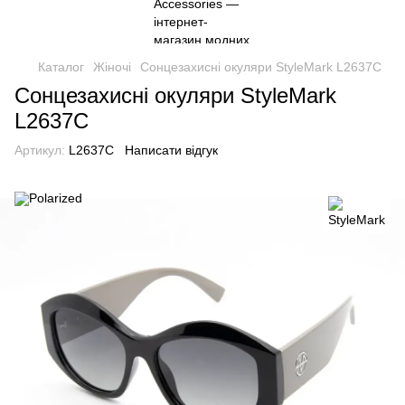
Каталог
Жіночі
Сонцезахисні окуляри StyleMark L2637С
Сонцезахисні окуляри StyleMark
L2637С
Артикул:
L2637С
Написати відгук