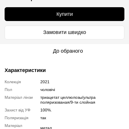
Купити
Замовити швидко
До обраного
Характеристики
Колекція
2021
Пол
чоловічі
Матеріал лінзи
триацетат целлюлозы/ультра
поляризованая/9-ти слойная
Захист від УФ
100%.
Поляризація
так
Матеріал
метал