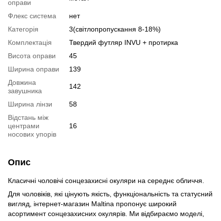
оправи
Флекс система
нет
Категорія
3(світлопропускання 8-18%)
Комплектація
Твердий футляр INVU + протирка
Висота оправи
45
Ширина оправи
139
Довжина
142
завушника
Ширина лінзи
58
Відстань між
центрами
16
носових упорів
Опис
Класичні чоловічі сонцезахисні окуляри на середнє обличчя.
Для чоловіків, які цінують якість, функціональність та статусний
вигляд, інтернет-магазин Maltina пропонує широкий
асортимент сонцезахисних окулярів. Ми відбираємо моделі,