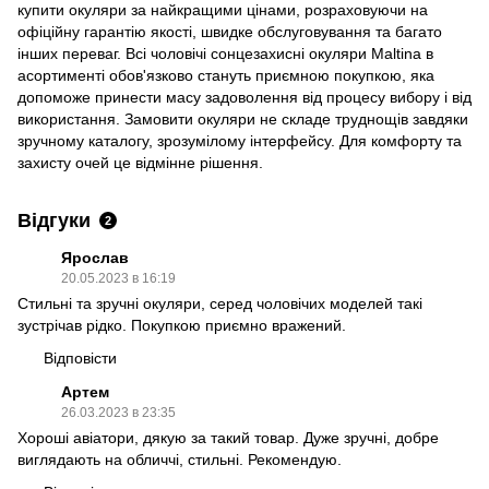
купити окуляри за найкращими цінами, розраховуючи на
офіційну гарантію якості, швидке обслуговування та багато
інших переваг. Всі чоловічі сонцезахисні окуляри Maltina в
асортименті обов'язково стануть приємною покупкою, яка
допоможе принести масу задоволення від процесу вибору і від
використання. Замовити окуляри не складе труднощів завдяки
зручному каталогу, зрозумілому інтерфейсу. Для комфорту та
захисту очей це відмінне рішення.
Відгуки
2
Ярослав
20.05.2023 в 16:19
Стильні та зручні окуляри, серед чоловічих моделей такі
зустрічав рідко. Покупкою приємно вражений.
Відповісти
Артем
26.03.2023 в 23:35
Хороші авіатори, дякую за такий товар. Дуже зручні, добре
виглядають на обличчі, стильні. Рекомендую.