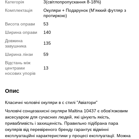
Категорія
3(світлопропускання 8-18%)
Комплектація
Окуляри + Подарунок (М'яккий футляр з
протиркою)
Висота оправи
53
Ширина оправи
140
Довжина
135
завушника
Ширина лінзи
59
Відстань між
центрами
13
носових упорів
Опис
Класичні чоловічі окуляри в с стилі "Авіатори"
Чоловічі сонцезахисні окуляри Maltina 10437 є обов'язковим
аксесуаром для сучасних людей, які цінують якість,
привабливість і захищеність. Правильно підібрана пара
окулярів від перевіреного бренду гарантує відмінні
експлуатаційні характеристики у процесі експлуатації. Можна