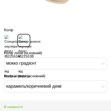
Колір
Колір лінзи (основний)
мокко градієнт
Колір оправи (основний)
карамель/коричневий демі
В наявності