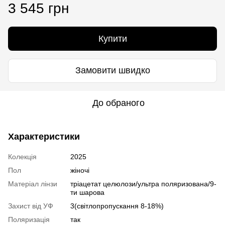
3 545 грн
Купити
Замовити швидко
До обраного
Характеристики
Колекція
2025
Пол
жіночі
Матеріал лінзи
тріацетат целюлози/ультра поляризована/9-
ти шарова
Захист від УФ
3(світлопропускання 8-18%)
Поляризація
так