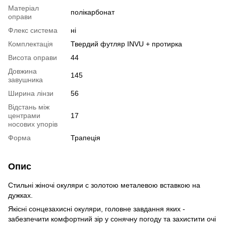
Матеріал
полікарбонат
оправи
Флекс система
ні
Комплектація
Твердий футляр INVU + протирка
Висота оправи
44
Довжина
145
завушника
Ширина лінзи
56
Відстань між
центрами
17
носових упорів
Форма
Трапеція
Опис
Стильні жіночі окуляри с золотою металевою вставкою на
дужках.
Якісні сонцезахисні окуляри, головне завдання яких -
забезпечити комфортний зір у сонячну погоду та захистити очі