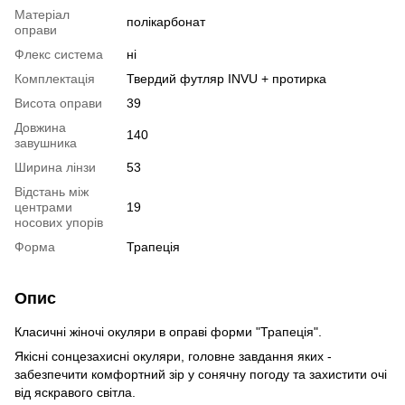
Матеріал
полікарбонат
оправи
Флекс система
ні
Комплектація
Твердий футляр INVU + протирка
Висота оправи
39
Довжина
140
завушника
Ширина лінзи
53
Відстань між
центрами
19
носових упорів
Форма
Трапеція
Опис
Класичні жіночі окуляри в оправі форми "Трапеція".
Якісні сонцезахисні окуляри, головне завдання яких -
забезпечити комфортний зір у сонячну погоду та захистити очі
від яскравого світла.