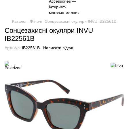
Каталог
Жіночі
Сонцезахисні окуляри INVU IB22561B
Сонцезахисні окуляри INVU
IB22561B
Артикул:
IB22561B
Написати відгук