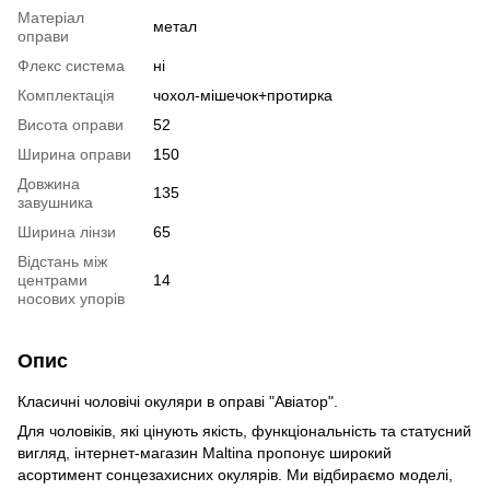
Матеріал
метал
оправи
Флекс система
ні
Комплектація
чохол-мішечок+протирка
Висота оправи
52
Ширина оправи
150
Довжина
135
завушника
Ширина лінзи
65
Відстань між
центрами
14
носових упорів
Опис
Класичні чоловічі окуляри в оправі "Авіатор".
Для чоловіків, які цінують якість, функціональність та статусний
вигляд, інтернет-магазин Maltina пропонує широкий
асортимент сонцезахисних окулярів. Ми відбираємо моделі,