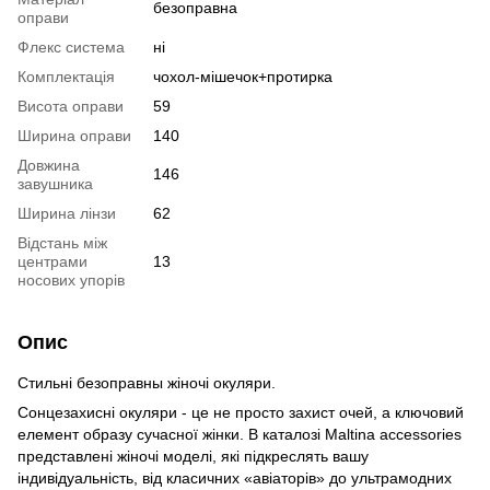
безоправна
оправи
Флекс система
ні
Комплектація
чохол-мішечок+протирка
Висота оправи
59
Ширина оправи
140
Довжина
146
завушника
Ширина лінзи
62
Відстань між
центрами
13
носових упорів
Опис
Стильні безоправны жіночі окуляри.
Сонцезахисні окуляри - це не просто захист очей, а ключовий
елемент образу сучасної жінки. В каталозі Maltina accessories
представлені жіночі моделі, які підкреслять вашу
індивідуальність, від класичних «авіаторів» до ультрамодних