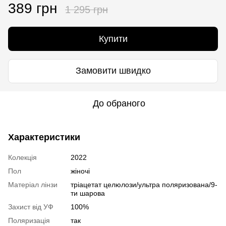
389 грн
1 295 грн
Купити
Замовити швидко
До обраного
Характеристики
Колекція
2022
Пол
жіночі
Матеріал лінзи
тріацетат целюлози/ультра поляризована/9-
ти шарова
Захист від УФ
100%
Поляризація
так