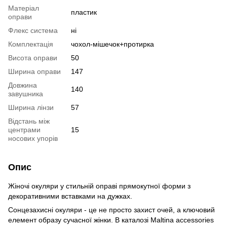
Матеріал
пластик
оправи
Флекс система
ні
Комплектація
чохол-мішечок+протирка
Висота оправи
50
Ширина оправи
147
Довжина
140
завушника
Ширина лінзи
57
Відстань між
центрами
15
носових упорів
Опис
Жіночі окуляри у стильній оправі прямокутної форми з
декоративними вставками на дужках.
Сонцезахисні окуляри - це не просто захист очей, а ключовий
елемент образу сучасної жінки. В каталозі Maltina accessories