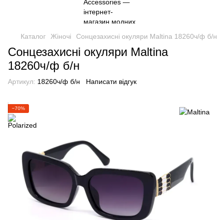
Каталог
Жіночі
Сонцезахисні окуляри Maltina 18260ч/ф б/н
Сонцезахисні окуляри Maltina
18260ч/ф б/н
Артикул:
18260ч/ф б/н
Написати відгук
−70%