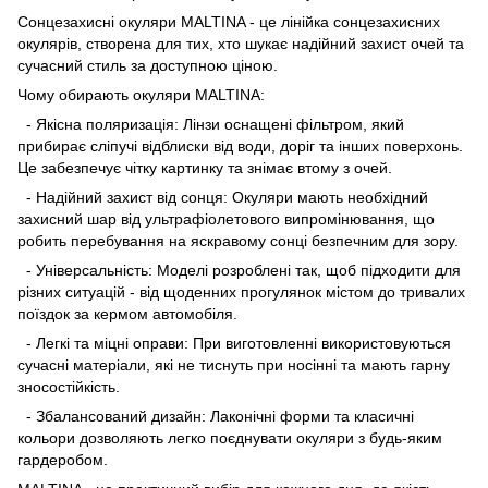
Сонцезахисні окуляри MALTINA - це лінійка сонцезахисних
окулярів, створена для тих, хто шукає надійний захист очей та
сучасний стиль за доступною ціною.
Чому обирають окуляри MALTINA:
- Якісна поляризація: Лінзи оснащені фільтром, який
прибирає сліпучі відблиски від води, доріг та інших поверхонь.
Це забезпечує чітку картинку та знімає втому з очей.
- Надійний захист від сонця: Окуляри мають необхідний
захисний шар від ультрафіолетового випромінювання, що
робить перебування на яскравому сонці безпечним для зору.
- Універсальність: Моделі розроблені так, щоб підходити для
різних ситуацій - від щоденних прогулянок містом до тривалих
поїздок за кермом автомобіля.
- Легкі та міцні оправи: При виготовленні використовуються
сучасні матеріали, які не тиснуть при носінні та мають гарну
зносостійкість.
- Збалансований дизайн: Лаконічні форми та класичні
кольори дозволяють легко поєднувати окуляри з будь-яким
гардеробом.