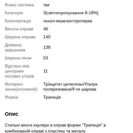
Флекс система
так
Категорія
3(світлопропускання 8-18%)
Комплектація
чохол-мішечок+протирка
Висота оправи
46
Ширина оправи
140
Довжина
138
завушника
Ширина лінзи
53
Відстань між
центрами
11
носових упорів
Матеріал
Тріацетат целюлозы/Ультра
линзи(основний)
поляризована/9-ти шарова
Форма
Трапеція
Опис
Стильні жіночі окуляри в оправі форми "Трапеція" в
комбінованій оправі з пластику та металу.