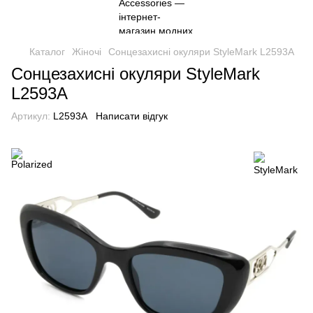
Каталог
Жіночі
Сонцезахисні окуляри StyleMark L2593A
Сонцезахисні окуляри StyleMark
L2593A
Артикул:
L2593A
Написати відгук