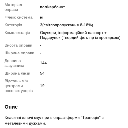
Матеріал
полікарбонат
оправи
Флекс система
ні
Категорія
3(світлопропускання 8-18%)
Комплектація
Окуляри, інформаційний паспорт +
Подарунок (Твердий фетляр із протиркою)
Висота оправи
-
Ширина оправи
-
Довжина
144
завушника
Ширина лінзи
54
Відстань між
центрами
19
носових упорів
Опис
Класичні жіночі окуляри в оправі форми "Трапеція" з
металевими дужками.