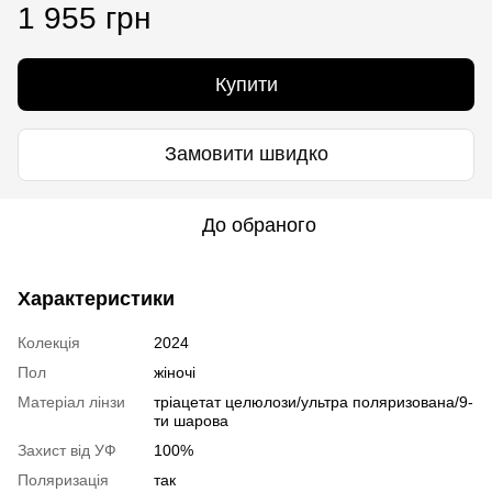
1 955 грн
Купити
Замовити швидко
До обраного
Характеристики
Колекція
2024
Пол
жіночі
Матеріал лінзи
тріацетат целюлози/ультра поляризована/9-
ти шарова
Захист від УФ
100%
Поляризація
так