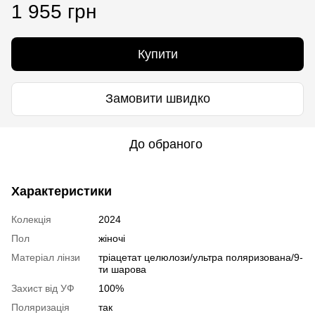
1 955 грн
Купити
Замовити швидко
До обраного
Характеристики
Колекція
2024
Пол
жіночі
Матеріал лінзи
тріацетат целюлози/ультра поляризована/9-
ти шарова
Захист від УФ
100%
Поляризація
так