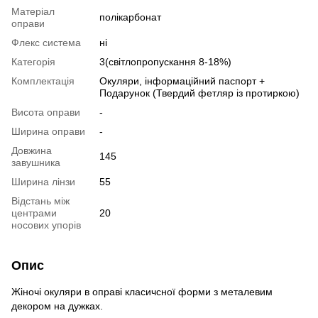
Матеріал
полікарбонат
оправи
Флекс система
ні
Категорія
3(світлопропускання 8-18%)
Комплектація
Окуляри, інформаційний паспорт +
Подарунок (Твердий фетляр із протиркою)
Висота оправи
-
Ширина оправи
-
Довжина
145
завушника
Ширина лінзи
55
Відстань між
центрами
20
носових упорів
Опис
Жіночі окуляри в оправі класичсної форми з металевим
декором на дужках.