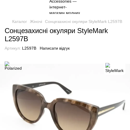
Каталог
Жіночі
Сонцезахисні окуляри StyleMark L2597B
Сонцезахисні окуляри StyleMark
L2597B
Артикул:
L2597B
Написати відгук