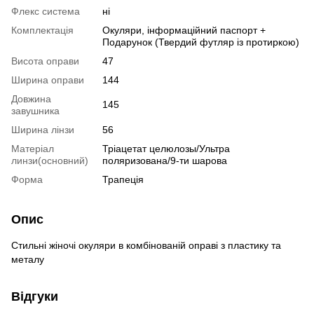
Флекс система
ні
Комплектація
Окуляри, інформаційний паспорт +
Подарунок (Твердий футляр із протиркою)
Висота оправи
47
Ширина оправи
144
Довжина
145
завушника
Ширина лінзи
56
Матеріал
Тріацетат целюлозы/Ультра
линзи(основний)
поляризована/9-ти шарова
Форма
Трапеція
Опис
Стильні жіночі окуляри в комбінованій оправі з пластику та
металу
Відгуки