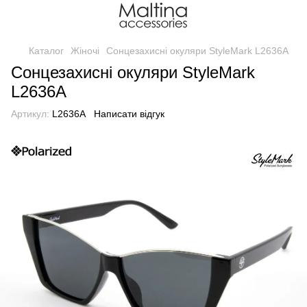
Каталог
Жіночі
Сонцезахисні окуляри StyleMark L2636A
Сонцезахисні окуляри StyleMark
L2636A
Артикул:
L2636A
Написати відгук