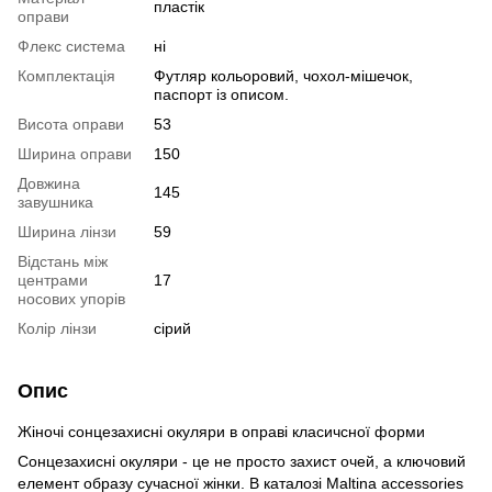
пластік
оправи
Флекс система
ні
Комплектація
Футляр кольоровий, чохол-мішечок,
паспорт із описом.
Висота оправи
53
Ширина оправи
150
Довжина
145
завушника
Ширина лінзи
59
Відстань між
центрами
17
носових упорів
Колір лінзи
сірий
Опис
Жіночі сонцезахисні окуляри в оправі класичсної форми
Сонцезахисні окуляри - це не просто захист очей, а ключовий
елемент образу сучасної жінки. В каталозі Maltina accessories