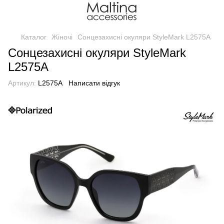
Каталог
Жіночі
Сонцезахисні окуляри StyleMark L2575A
Сонцезахисні окуляри StyleMark
L2575A
Артикул:
L2575A
Написати відгук