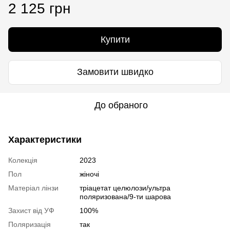
2 125 грн
Купити
Замовити швидко
До обраного
Характеристики
Колекція
2023
Пол
жіночі
Матеріал лінзи
тріацетат целюлози/ультра
поляризована/9-ти шарова
Захист від УФ
100%
Поляризація
так