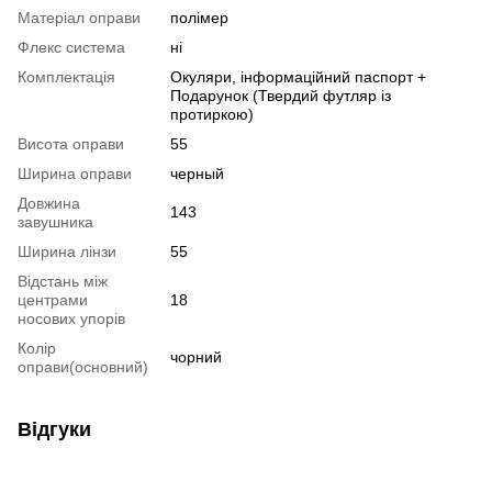
Матеріал оправи
полімер
Флекс система
ні
Комплектація
Окуляри, інформаційний паспорт +
Подарунок (Твердий футляр із
протиркою)
Висота оправи
55
Ширина оправи
черный
Довжина
143
завушника
Ширина лінзи
55
Відстань між
центрами
18
носових упорів
Колір
чорний
оправи(основний)
Відгуки