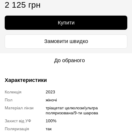
2 125 грн
Купити
Замовити швидко
До обраного
Характеристики
Колекція
2023
Пол
жіночі
Матеріал лінзи
тріацетат целюлози/ультра
поляризована/9-ти шарова
Захист від УФ
100%
Поляризація
так