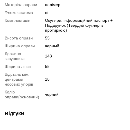
Матеріал оправи
полімер
Флекс система
ні
Комплектація
Окуляри, інформаційний паспорт +
Подарунок (Твердий футляр із
протиркою)
Висота оправи
55
Ширина оправи
черный
Довжина
143
завушника
Ширина лінзи
55
Відстань між
центрами
18
носових упорів
Колір
чорний
оправи(основний)
Відгуки