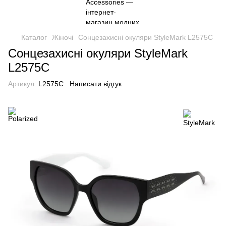
Каталог
Жіночі
Сонцезахисні окуляри StyleMark L2575C
Сонцезахисні окуляри StyleMark
L2575C
Артикул:
L2575C
Написати відгук